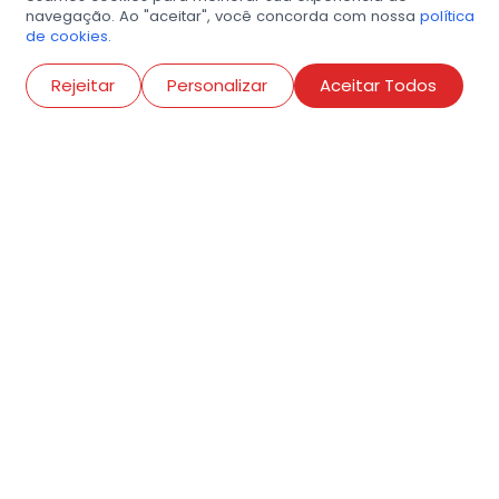
navegação. Ao "aceitar", você concorda com nossa
política
de cookies.
Abri
Rejeitar
Personalizar
Aceitar Todos
R. Conselheiro Ramalho, 538
Bela Vista, São Paulo
contato@amigosdaarte.org.br
+55 (11) 3882-8080
Cadastre aqui o seu