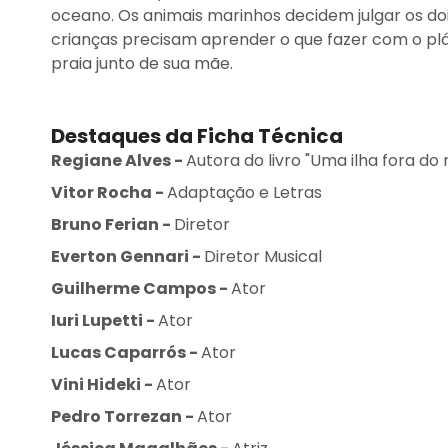
oceano. Os animais marinhos decidem julgar os doi
crianças precisam aprender o que fazer com o plá
praia junto de sua mãe.
Destaques da Ficha Técnica
Regiane Alves
-
Autora do livro "Uma ilha fora do
Vitor Rocha
-
Adaptação e Letras
Bruno Ferian
-
Diretor
Everton Gennari
-
Diretor Musical
Guilherme Campos
-
Ator
Iuri Lupetti
-
Ator
Lucas Caparrós
-
Ator
Vini Hideki
-
Ator
Pedro Torrezan
-
Ator