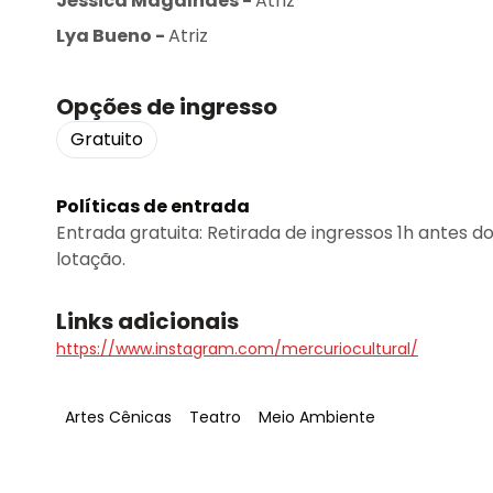
Jéssica Magalhães
-
Atriz
Lya Bueno
-
Atriz
Opções de ingresso
Gratuito
Políticas de entrada
Entrada gratuita: Retirada de ingressos 1h antes do 
lotação.
Links adicionais
https://www.instagram.com/mercuriocultural/
Tag
:
Tag
:
Tag
:
Artes Cênicas
Teatro
Meio Ambiente