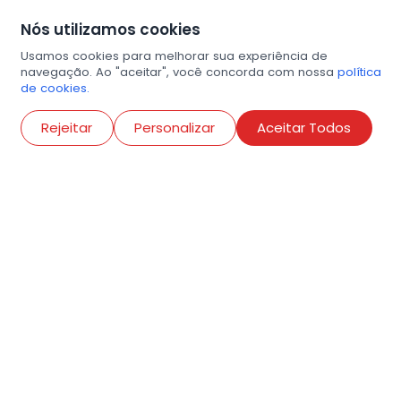
Nós utilizamos cookies
Usamos cookies para melhorar sua experiência de
navegação. Ao "aceitar", você concorda com nossa
política
de cookies.
Abri
Rejeitar
Personalizar
Aceitar Todos
R. Conselheiro Ramalho, 538
Bela Vista, São Paulo
contato@amigosdaarte.org.br
+55 (11) 3882-8080