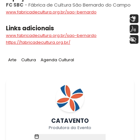
FC SBC
-
Fábrica de Cultura São Bernardo do Campo
www.fabricadecultura.org.br/sao-bernardo
Libras
Links adicionais
Voz
www.fabricadecultura.org.br/sao-bernardo
+ Acessibilidade
https://fabricadecultura.org.br/
Tag
:
Tag
:
Tag
:
Arte
Cultura
Agenda Cultural
CATAVENTO
Produtora do Evento