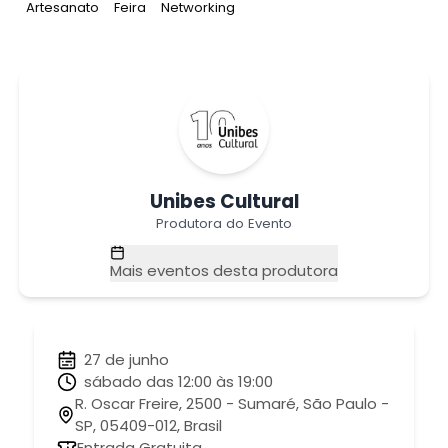
Tag
:
Tag
:
Tag
:
Artesanato
Feira
Networking
Unibes Cultural
Produtora do Evento
Mais eventos desta produtora
27 de junho
sábado das 12:00 às 19:00
R. Oscar Freire, 2500 - Sumaré, São Paulo -
SP, 05409-012, Brasil
Entrada Gratuita