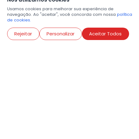
Usamos cookies para melhorar sua experiência de
navegação. Ao "aceitar", você concorda com nossa
política
de cookies.
Abri
Rejeitar
Personalizar
Aceitar Todos
R. Conselheiro Ramalho, 538
Bela Vista, São Paulo
contato@amigosdaarte.org.br
+55 (11) 3882-8080