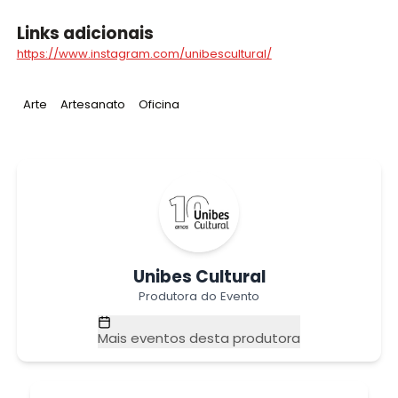
Links adicionais
https://www.instagram.com/unibescultural/
Tag
:
Tag
:
Tag
:
Arte
Artesanato
Oficina
Unibes Cultural
Produtora do Evento
Mais eventos desta produtora