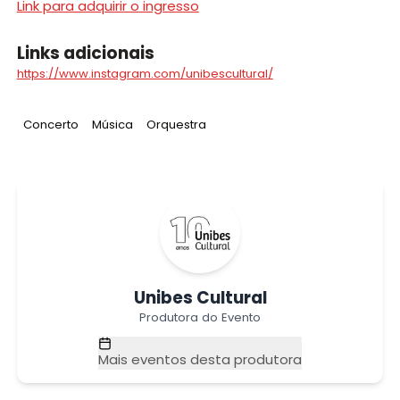
Link para adquirir o ingresso
Links adicionais
https://www.instagram.com/unibescultural/
Tag
:
Tag
:
Tag
:
Concerto
Música
Orquestra
Unibes Cultural
Produtora do Evento
Mais eventos desta produtora