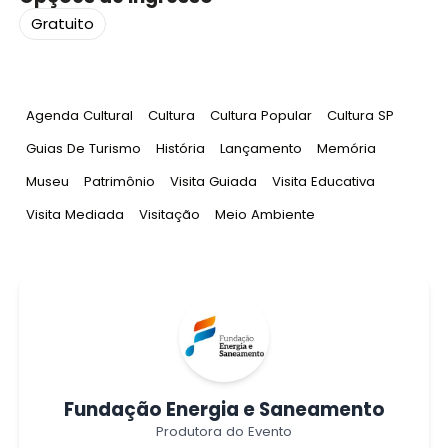
Gratuito
Tag
:
Tag
:
Tag
:
Tag
:
Agenda Cultural
Cultura
Cultura Popular
Cultura SP
Tag
:
Tag
:
Tag
:
Tag
:
Guias De Turismo
História
Lançamento
Memória
Tag
:
Tag
:
Tag
:
Tag
:
Museu
Patrimônio
Visita Guiada
Visita Educativa
Tag
:
Tag
:
Tag
:
Visita Mediada
Visitação
Meio Ambiente
Fundação Energia e Saneamento
Produtora do Evento