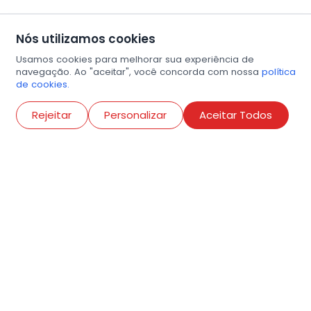
Nós utilizamos cookies
Usamos cookies para melhorar sua experiência de
navegação. Ao "aceitar", você concorda com nossa
política
de cookies.
Abri
Rejeitar
Personalizar
Aceitar Todos
R. Conselheiro Ramalho, 538
Bela Vista, São Paulo
contato@amigosdaarte.org.br
+55 (11) 3882-8080