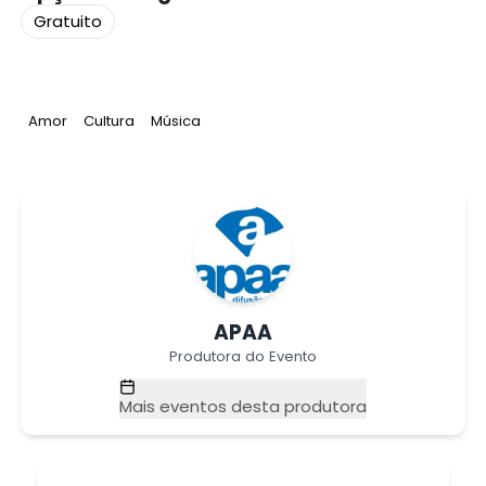
Gratuito
Tag
:
Tag
:
Tag
:
Amor
Cultura
Música
APAA
Produtora do Evento
Mais eventos desta produtora