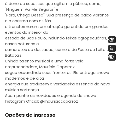
é dono de sucessos que agitam o público, como,
"Ninguém Vai Me Segurar" e
"Para, Chega Dessa". Sua presença de palco vibrante
e o carisma com os fãs
o transformaram em atração garantida em grandes
eventos do interior do
estado de São Paulo, incluindo feiras agropecuárias,
Libras
casas noturnas e
Voz
camarotes de destaque, como o da Festa do Leite de
Batatais.
+ Acessibilidade
Unindo talento musical e uma forte veia
empreendedora, Maurício Caparroz
segue expandindo suas fronteiras. Ele entrega shows
modernos e de alta
energia que traduzem a verdadeira essência da nova
música sertaneja.
Acompanhe as novidades e agenda de shows:
Instagram Oficial: @mauriciocaparroz
Opções de ingresso