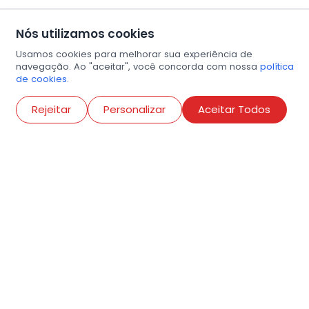
Nós utilizamos cookies
Usamos cookies para melhorar sua experiência de
navegação. Ao "aceitar", você concorda com nossa
política
de cookies.
Abri
Rejeitar
Personalizar
Aceitar Todos
R. Conselheiro Ramalho, 538
Bela Vista, São Paulo
contato@amigosdaarte.org.br
+55 (11) 3882-8080