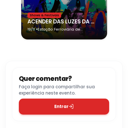
Shows & Festivais
ACENDER DAS LUZES DA VILA NATAL da cidade de Presidente Venceslau - Marco Túlio e Luciano
•
19/11
Estação Ferroviária de
Presidente Venceslau
-
Presidente Venceslau
Quer comentar?
Faça login para compartilhar sua
experiência neste evento.
Entrar