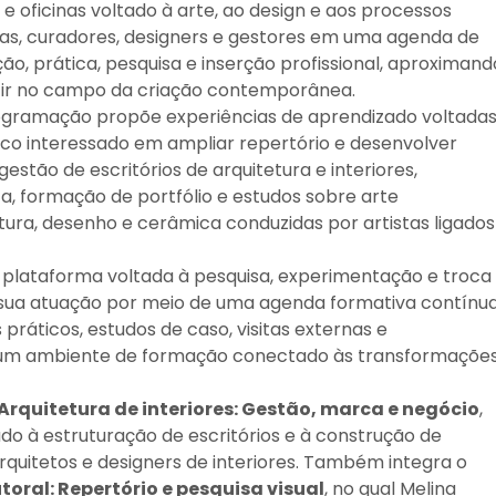
oficinas voltado à arte, ao design e aos processos
stas, curadores, designers e gestores em uma agenda de
ão, prática, pesquisa e inserção profissional, aproximand
uzir no campo da criação contemporânea.
programação propõe experiências de aprendizado voltada
ico interessado em ampliar repertório e desenvolver
gestão de escritórios de arquitetura e interiores,
ca, formação de portfólio e estudos sobre arte
tura, desenho e cerâmica conduzidas por artistas ligados
plataforma voltada à pesquisa, experimentação e troca
a sua atuação por meio de uma agenda formativa contínua
práticos, estudos de caso, visitas externas e
m ambiente de formação conectado às transformaçõe
Arquitetura de interiores: Gestão, marca e negócio
,
do à estruturação de escritórios e à construção de
rquitetos e designers de interiores. Também integra o
ral: Repertório e pesquisa visual
, no qual Melina