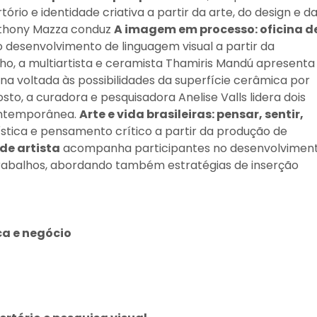
io e identidade criativa a partir da arte, do design e d
 Anthony Mazza conduz
A imagem em processo: oficina d
o desenvolvimento de linguagem visual a partir da
lho, a multiartista e ceramista Thamiris Mandú apresenta
ina voltada às possibilidades da superfície cerâmica por
o, a curadora e pesquisadora Anelise Valls lidera dois
ontemporânea.
Arte e vida brasileiras: pensar, sentir,
tica e pensamento crítico a partir da produção de
 de artista
acompanha participantes no desenvolviment
rabalhos, abordando também estratégias de inserção
ca e negócio