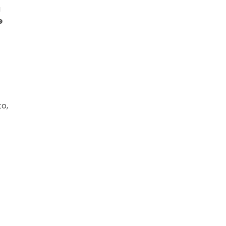
a
e
o,