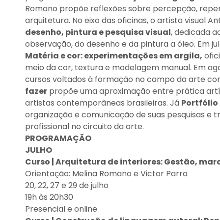
Romano propõe reflexões sobre percepção, repertór
arquitetura. No eixo das oficinas, o artista visual
desenho, pintura e pesquisa visual
, dedicada a
observação, do desenho e da pintura a óleo. Em ju
Matéria e cor: experimentações em argila,
ofic
meio da cor, textura e modelagem manual. Em agost
cursos voltados à formação no campo da arte c
fazer
propõe uma aproximação entre prática artís
artistas contemporâneas brasileiras. Já
Portfólio
organização e comunicação de suas pesquisas e t
profissional no circuito da arte.
PROGRAMAÇÃO
JULHO
Curso | Arquitetura de interiores: Gestão, mar
Orientação: Melina Romano e Victor Parra
20, 22, 27 e 29 de julho
19h às 20h30
Presencial e online