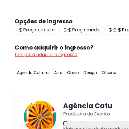
Opções de ingresso
Preço popular
Preço médio
Pr
Como adquirir o ingresso?
Link para adquirir o ingresso
Tag
:
Tag
:
Tag
:
Tag
:
Tag
:
Agenda Cultural
Arte
Curso
Design
Oficina
Agência Catu
Produtora do Evento
Mais eventos desta produtor