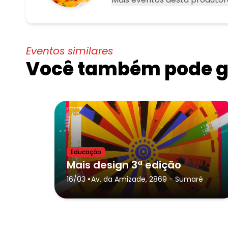
Eventos similares
Você também pode go
Educação
Mais design 3ª edição
•
16/03
Av. da Amizade, 2869
- Sumaré