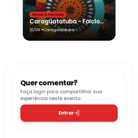
Shows & Festivais
Caraguatatuba - Folclore em Festa 2026
•
21/08
Caraguatatuba
-
Caraguatatuba
Quer comentar?
Faça login para compartilhar sua
experiência neste evento.
Entrar