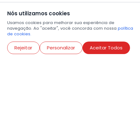
Nós utilizamos cookies
Usamos cookies para melhorar sua experiência de
navegação. Ao "aceitar", você concorda com nossa
política
de cookies.
Abri
Rejeitar
Personalizar
Aceitar Todos
R. Conselheiro Ramalho, 538
Bela Vista, São Paulo
contato@amigosdaarte.org.br
+55 (11) 3882-8080