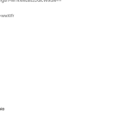
l?igsh=MTk4MzBsZDdlcWlxaw==
=wwXIfr
ia