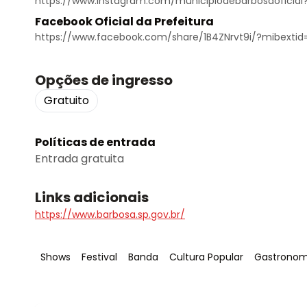
https://www.instagram.com/municipiodebarbosaoficia
Facebook Oficial da Prefeitura
https://www.facebook.com/share/1B4ZNrvt9i/?mibextid
Opções de ingresso
Gratuito
Políticas de entrada
Entrada gratuita
Links adicionais
https://www.barbosa.sp.gov.br/
Tag
:
Tag
:
Tag
:
Tag
:
Tag
:
Shows
Festival
Banda
Cultura Popular
Gastronom