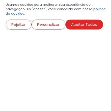
Usamos cookies para melhorar sua experiência de
navegação. Ao "aceitar", você concorda com nossa
política
de cookies.
Abri
Rejeitar
Personalizar
Aceitar Todos
R. Conselheiro Ramalho, 538
Bela Vista, São Paulo
contato@amigosdaarte.org.br
+55 (11) 3882-8080
Cadastre aqui o seu