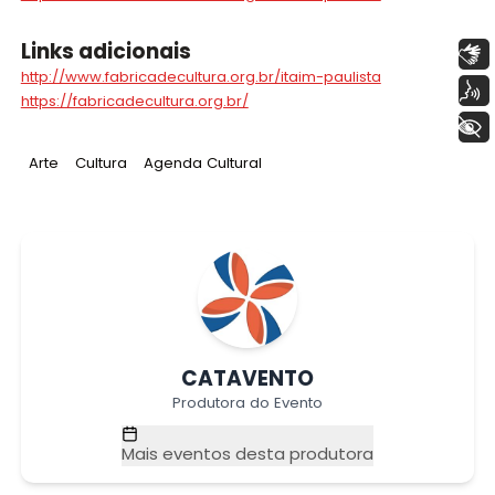
Links adicionais
Libras
http://www.fabricadecultura.org.br/itaim-paulista
Voz
https://fabricadecultura.org.br/
+ Acessibilidade
Tag
:
Tag
:
Tag
:
Arte
Cultura
Agenda Cultural
CATAVENTO
Produtora do Evento
Mais eventos desta produtora