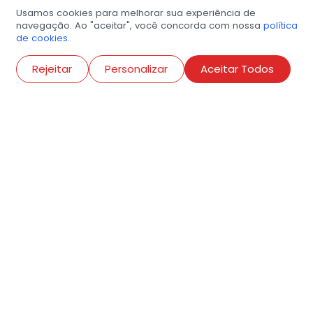
Usamos cookies para melhorar sua experiência de
navegação. Ao "aceitar", você concorda com nossa
política
de cookies.
Abri
Rejeitar
Personalizar
Aceitar Todos
R. Conselheiro Ramalho, 538
Bela Vista, São Paulo
contato@amigosdaarte.org.br
+55 (11) 3882-8080
Cadastre aqui o seu