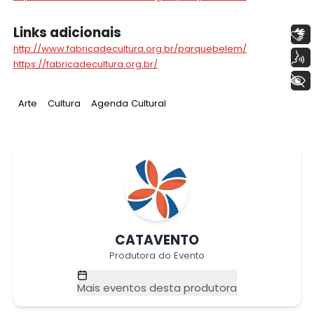
Links adicionais
Libras
http://www.fabricadecultura.org.br/parquebelem/
Voz
https://fabricadecultura.org.br/
+ Acessibilidade
Tag
:
Tag
:
Tag
:
Arte
Cultura
Agenda Cultural
CATAVENTO
Produtora do Evento
Mais eventos desta produtora