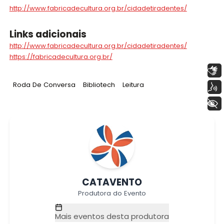
Tiradentes
http://www.fabricadecultura.org.br/cidadetiradentes/
Links adicionais
http://www.fabricadecultura.org.br/cidadetiradentes/
https://fabricadecultura.org.br/
Libras
Tag
:
Tag
:
Tag
:
Roda De Conversa
Bibliotech
Leitura
Voz
+ Acessibilidade
CATAVENTO
Produtora do Evento
Mais eventos desta produtora