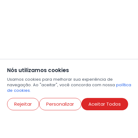
Nós utilizamos cookies
Usamos cookies para melhorar sua experiência de
navegação. Ao "aceitar", você concorda com nossa
política
de cookies.
Abri
Rejeitar
Personalizar
Aceitar Todos