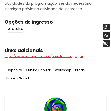
atividades da programação, sendo necessária
inscrição prévia na atividade de interesse.
Opções de ingresso
Libras
Gratuito
Voz
+ Acessibilidade
Links adicionais
https://www.instagram.com/projetoarteeginga/
Tag
:
Tag
:
Tag
:
Tag
:
Capoeira
Cultura Popular
Workshop
Proac
Tag
:
Projeto Social