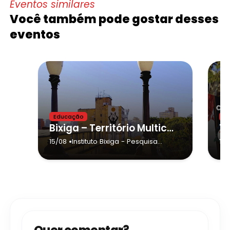
Eventos similares
Você também pode gostar desses
eventos
Educação
Sh
Bixiga – Território Multicultural em São Paulo (Jornada do Patrimônio 2026)
•
15/08
Instituto Bixiga - Pesquisa
15/
Formação Cultura Popular
-
São Paulo