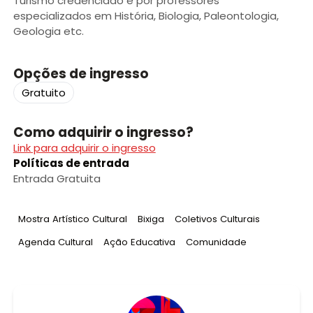
Turismo credenciado e por professores
especializados em História, Biologia, Paleontologia,
Geologia etc.
Opções de ingresso
Gratuito
Como adquirir o ingresso?
Link para adquirir o ingresso
Políticas de entrada
Entrada Gratuita
Tag
:
Tag
:
Tag
:
Mostra Artístico Cultural
Bixiga
Coletivos Culturais
Tag
:
Tag
:
Tag
:
Agenda Cultural
Ação Educativa
Comunidade