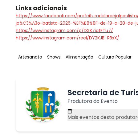
Links adicionais
https://www.facebook.com/prefeituradelaranjalpaul
jo%C3%A3o-batista-2026-%EF%B8%8F-de-19-a-28-de-ju
https://www.instagram.com/p/DXK7iatETu7/
https://www.instagram.com/reel/DY2KJB_RBxX/
Tag
:
Tag
:
Tag
:
Tag
:
Artesanato
Shows
Alimentação
Cultura Popular
Secretaria de Turi
Produtora do Evento
Mais eventos desta produtor