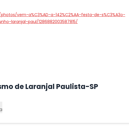
ista/photos/vem-a%C3%AD-a-142%C2%AA-festa-de-s%C3%A3o-
nho-laranjal-paul/1286882003587815/
smo de Laranjal Paulista-SP
a