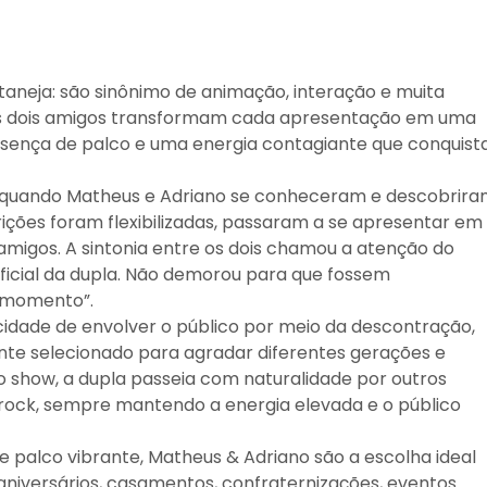
aneja: são sinônimo de animação, interação e muita
 os dois amigos transformam cada apresentação em uma
resença de palco e uma energia contagiante que conquist
, quando Matheus e Adriano se conheceram e descobrir
rições foram flexibilizadas, passaram a se apresentar em
amigos. A sintonia entre os dois chamou a atenção do
ficial da dupla. Não demorou para que fossem
o momento”.
idade de envolver o público por meio da descontração,
nte selecionado para agradar diferentes gerações e
o show, a dupla passeia com naturalidade por outros
 e rock, sempre mantendo a energia elevada e o público
palco vibrante, Matheus & Adriano são a escolha ideal
 aniversários, casamentos, confraternizações, eventos