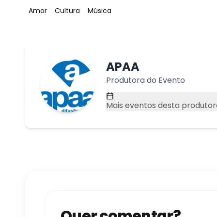
Tag
:
Tag
:
Tag
:
Amor
Cultura
Música
APAA
Produtora do Evento
Mais eventos desta produtor
Quer comentar?