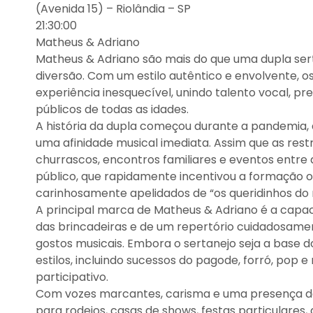
(Avenida 15) – Riolândia – SP
21:30:00
Matheus & Adriano
Matheus & Adriano são mais do que uma dupla sert
diversão. Com um estilo autêntico e envolvente,
experiência inesquecível, unindo talento vocal, p
públicos de todas as idades.
A história da dupla começou durante a pandemia
uma afinidade musical imediata. Assim que as rest
churrascos, encontros familiares e eventos entre 
público, que rapidamente incentivou a formação o
carinhosamente apelidados de “os queridinhos d
A principal marca de Matheus & Adriano é a capac
das brincadeiras e de um repertório cuidadosame
gostos musicais. Embora o sertanejo seja a base d
estilos, incluindo sucessos do pagode, forró, pop
participativo.
Com vozes marcantes, carisma e uma presença de 
para rodeios, casas de shows, festas particulares,