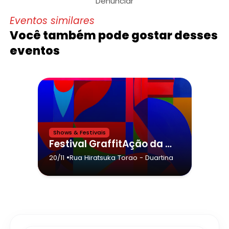
Denunciar
Eventos similares
Você também pode gostar desses
eventos
Shows & Festivais
Festival GraffitAção da cidade de Duartina,Coletivo Novo Mundo -Rodolfo Leite Campos
•
20/11
Rua Hiratsuka Torao
- Duartina