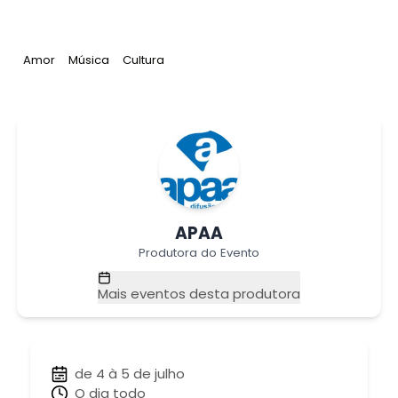
Tag
:
Tag
:
Tag
:
Amor
Música
Cultura
APAA
Produtora do Evento
Mais eventos desta produtora
de 4 à 5 de julho
O dia todo