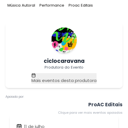
Tag
:
Tag
:
Tag
:
Música Autoral
Performance
Proac Editais
ciclocaravana
Produtora do Evento
Mais eventos desta produtora
Apoiado por:
ProAC Editais
Clique para ver mais eventos apoiados
11 de julho