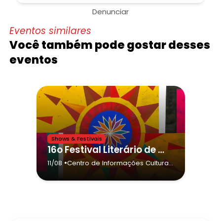
Denunciar
Eventos similares
Você também pode gostar desses
eventos
Shows & Festivais
16o Festival Literário de Votuporanga - Fliv 2026,Ouvi por aí - Cia Nuvem & Feijão
•
11/08
Centro de Informações Culturais
e Turísticas "Marão Abdo
Alfagali"
- Votuporanga