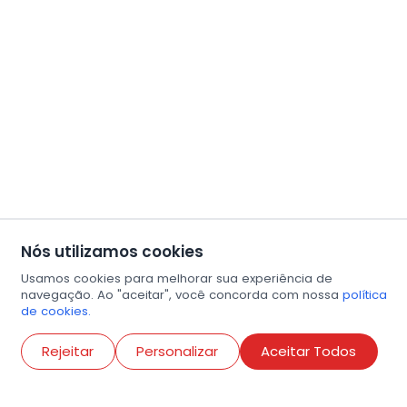
Nós utilizamos cookies
Usamos cookies para melhorar sua experiência de
navegação. Ao "aceitar", você concorda com nossa
política
de cookies.
Abri
Rejeitar
Personalizar
Aceitar Todos