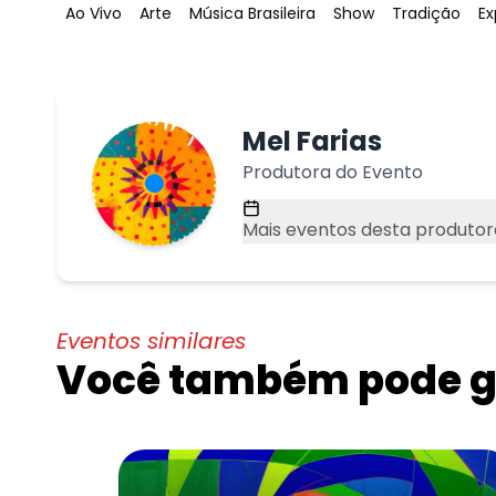
Tag
:
Tag
:
Tag
:
Tag
:
Tag
:
T
Ao Vivo
Arte
Música Brasileira
Show
Tradição
Ex
Mel Farias
Produtora do Evento
Mais eventos desta produtor
Eventos similares
Você também pode go