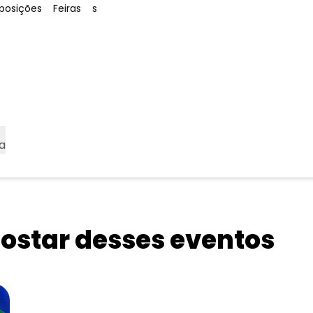
ag
:
Tag
:
Tag
:
posições
Feiras
s
a
star desses eventos