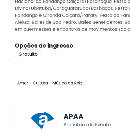
Nacional do Fandango Caiçara/Paranaguá. Festa 
Divino/Ubatuba/Caraguatatuba/Barbados. Festa d
Fandango e Ciranda Caiçara/Paraty. Festa do Fan
Aleluia. Bailes de São Pedro. Bailes Beneficentes.
em quermesses e encontros de movimentos sociai
Opções de ingresso
Gratuito
Tag
:
Tag
:
Tag
:
Amor
Cultura
Música da Raiz
APAA
Produtora do Evento