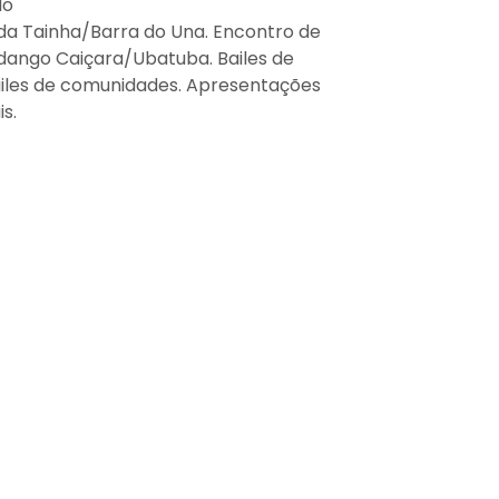
do
a Tainha/Barra do Una. Encontro de
dango Caiçara/Ubatuba. Bailes de
 Bailes de comunidades. Apresentações
s.