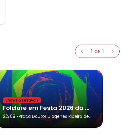
1
de
1
Shows & Festivais
Folclore em Festa 2026 da cidade de Caraguatatuba,Cia de Moçambique, Puxada de Rede e Samba de Roda
•
22/08
Praça Doutor Diógenes Ribeiro de
Lima & Avenida Doutor Arthur da
Costa Filho
- Caraguatatuba