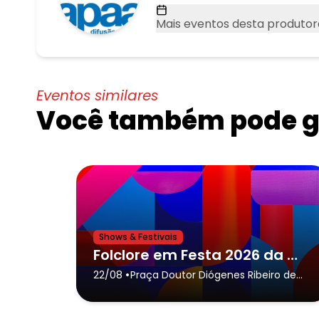
Mais eventos desta produtor
Eventos similares
Você também pode go
Shows & Festivais
Folclore em Festa 2026 da cidade de Caraguatatuba,Fandango Canta Galo
•
22/08
Praça Doutor Diógenes Ribeiro de
Lima & Avenida Doutor Arthur da
Costa Filho
- Caraguatatuba