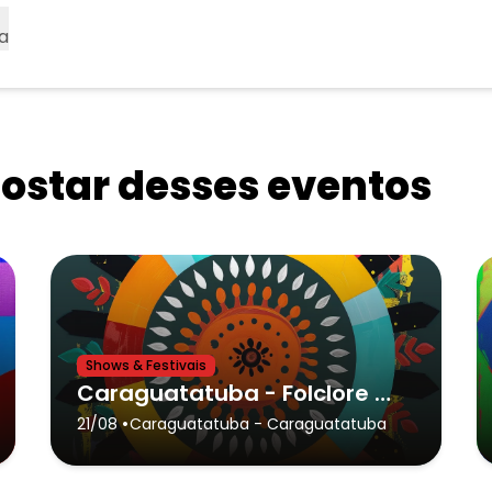
a
star desses eventos
Shows & Festivais
Caraguatatuba - Folclore em Festa 2026
•
21/08
Caraguatatuba
- Caraguatatuba