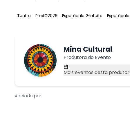
Tag
:
Tag
:
Tag
:
Tag
:
Teatro
ProAC2026
Espetáculo Gratuito
Espetáculo
Mina Cultural
Produtora do Evento
Mais eventos desta produtor
Apoiado por: