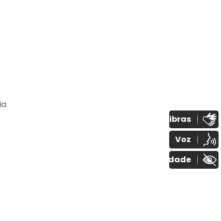
ia
Libras
Voz
+ Acessibilidade