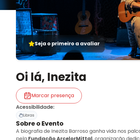
Seja o primeiro a avaliar
Oi lá, Inezita
Marcar presença
Acessibilidade
:
Libras
Sobre o Evento
A biografia de Inezita Barroso ganha vida nos pa
pela
Fundação ArcelorMittal
, organização dedi