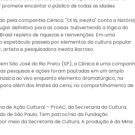
ta" promete encantar o público de todas as idades.
o pela companhia Cênica. "Oi lá, Inezita" conta a história
gar definitivo para as coisas. Subvertendo a lógica do
Brasil repleto de riquezas e reinvenções. Em uma
 o espetáculo passeia por elementos da cultura popular
, artista e pesquisadora Inezita Barroso.
em São José do Rio Preto (SP), a Cênica é uma companh
, suas pesquisas e ações foram pautadas em um amplo
a música ao vivo enquanto elemento dramatúrgico, na
 para além dos limites da cena, no compartilhamento de
 de Ação Cultural – ProAC, da Secretaria da Cultura,
ado de São Paulo. Tem patrocínio da Fundação
 por meio da Secretaria de Cultura. A produção é da Mina