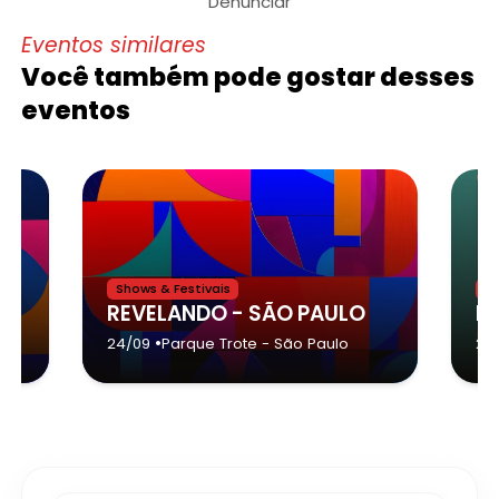
Denunciar
Eventos similares
Você também pode gostar desses
eventos
Shows & Festivais
Sh
ente Prudente - 2026
REVELANDO - SÃO PAULO
•
24/09
Parque Trote
- São Paulo
24