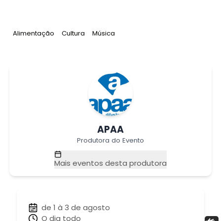
Tag
:
Tag
:
Tag
:
Alimentação
Cultura
Música
APAA
Produtora do Evento
Mais eventos desta produtora
de 1 à 3 de agosto
O dia todo