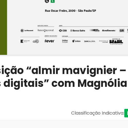
sição “almir mavignier –
s digitais” com Magnólia
Classificação Indicativa
: