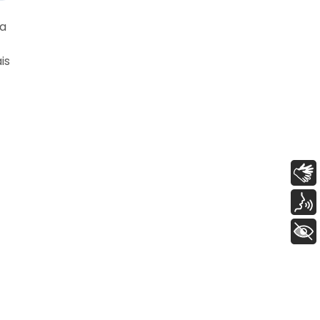
da
is
Libras
Voz
+ Acessibilidade