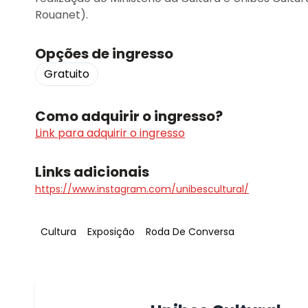
Rouanet).
Opções de ingresso
Gratuito
Como adquirir o ingresso?
Link para adquirir o ingresso
Links adicionais
https://www.instagram.com/unibescultural/
Tag
:
Tag
:
Tag
:
Cultura
Exposição
Roda De Conversa