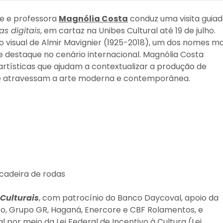
rte e professora
Magnólia Costa
conduz uma visita guia
as digitais
, em cartaz na Unibes Cultural até 19 de julho.
o visual de Almir Mavignier (1925-2018), um dos nomes ma
de destaque no cenário internacional. Magnólia Costa
e artísticas que ajudam a contextualizar a produção de
ue atravessam a arte moderna e contemporânea.
 cadeira de rodas
Culturais
,
com patrocínio do Banco Daycoval, apoio da
to, Grupo GR, Haganá, Enercore e CBF Rolamentos, e
al por meio da Lei Federal de Incentivo à Cultura (Lei