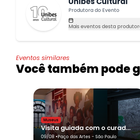
Unibes Cultural
Produtora do Evento
Mais eventos desta produtor
Eventos similares
Você também pode go
Museus
Visita guiada com o curador Rodrigo Lopes + lançamento do catálogo Temporada de Projetos 2026
•
09/08
Paço das Artes
- São Paulo