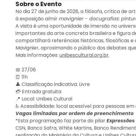
Sobre o Evento
No dia 27 de junho de 2026, a filósofa, crítica de a
à exposição
almir mavignier - docugrafias: pintur
A visita é uma oportunidade de imersão no univers
importantes da arte concreta brasileira e figura 
compartilhará referências históricas, filosóficas 
Mavignier, aproximando o público dos debates q
Mais informações:
unibescultural.org.br
.
📅 27/06
⏰ 11h
👤 Classificação indicativa: Livre
💳 Entrada gratuita
📍 Local: Unibes Cultural
♿ Acessibilidade: local acessível para pessoas em
Vagas limitadas por ordem de preenchimento
*Esta programação faz parte do pilar
Expressões 
CSN, Banco Safra, White Martins, Banco Rendimen
realização do Ministério da Cultura e Unibes Cultur