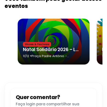
eventos
Shows & Festivais
Sh
Natal Solidário 2026 – Luzes e Canções de Miguelópolis,
•
11/12
Praça Padre Antônio
-
10/
Miguelópolis
Quer comentar?
Faça login para compartilhar sua