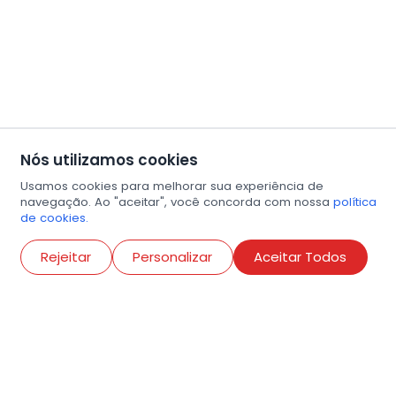
Nós utilizamos cookies
Usamos cookies para melhorar sua experiência de
navegação. Ao "aceitar", você concorda com nossa
política
de cookies.
Abri
Rejeitar
Personalizar
Aceitar Todos