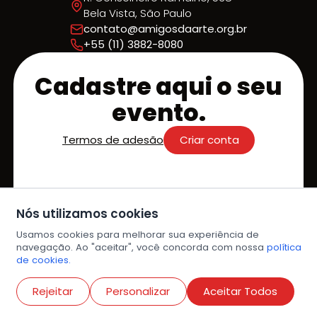
Bela Vista, São Paulo
contato@amigosdaarte.org.br
+55 (11) 3882-8080
Cadastre aqui o seu
evento.
Termos de adesão
Criar conta
Acolhemos a sua chegada em
Nós utilizamos cookies
nossa agenda e estamos prontos
para sermos os parceiros que farão
Usamos cookies para melhorar sua experiência de
navegação. Ao "aceitar", você concorda com nossa
política
do seu evento um sucesso!
de cookies.
Destaque na Agenda;
Abri
Facilidade de Divulgação;
Rejeitar
Personalizar
Aceitar Todos
Experiência Simplificada.