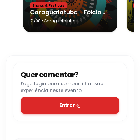
Shows & Festivais
Te
Caraguatatuba - Folclore em Festa 2026
•
21/08
Caraguatatuba
-
03
Caraguatatuba
Quer comentar?
Faça login para compartilhar sua
experiência neste evento.
Entrar