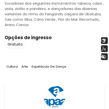
tocadores dos seguintes instrumentos: rabeca, caixa ,
viola, violão e pandeiro, e dançadores das diversas
variantes do ritmo do Fangando caiçara de Ubatuba,
tais como Xiba, Cana Verde , Flor do Mar, Recortado,
Arara, Canoa.
Opções de ingresso
Libras
Gratuito
Voz
+ Acessibilidade
Tag
:
Tag
:
Tag
:
Cultura
Arte
Espetáculo De Dança