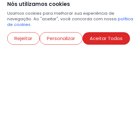
Nós utilizamos cookies
Usamos cookies para melhorar sua experiência de
navegação. Ao "aceitar", você concorda com nossa
política
de cookies.
Abri
Rejeitar
Personalizar
Aceitar Todos
R. Conselheiro Ramalho, 538
Bela Vista, São Paulo
contato@amigosdaarte.org.br
+55 (11) 3882-8080