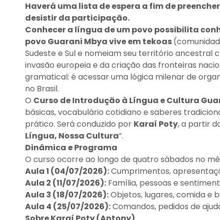
Haverá uma lista de espera a fim de preenche
desistir da participação.
Conhecer a língua de um povo possibilita conhe
povo Guarani Mbya vive em tekoas
(comunidade
Sudeste e Sul e nomeiam seu território ancestral
invasão europeia e da criação das fronteiras nacio
gramatical: é acessar uma lógica milenar de organiz
no Brasil.
O
Curso de Introdução à Língua e Cultura Gu
básicas, vocabulário cotidiano e saberes tradicio
prático. Será conduzido por
Karaí Poty
, a partir 
Língua, Nossa Cultura
”.
Dinâmica e Programa
O curso ocorre ao longo de quatro sábados no mês
Aula 1 (04/07/2026):
Cumprimentos, apresentaçõe
Aula 2 (11/07/2026):
Família, pessoas e sentiment
Aula 3 (18/07/2026):
Objetos, lugares, comida e b
Aula 4 (25/07/2026):
Comandos, pedidos de ajuda 
Sobre Karaí Poty (Antony)