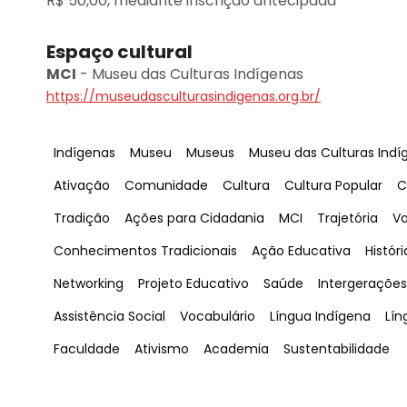
R$ 50,00, mediante inscrição antecipada
Espaço cultural
MCI
-
Museu das Culturas Indígenas
https://museudasculturasindigenas.org.br/
Tag
:
Tag
:
Tag
:
Tag
:
Indígenas
Museu
Museus
Museu das Culturas Indí
Tag
:
Tag
:
Tag
:
Tag
:
T
Ativação
Comunidade
Cultura
Cultura Popular
C
Tag
:
Tag
:
Tag
:
Tag
:
T
Tradição
Ações para Cidadania
MCI
Trajetória
V
Tag
:
Tag
:
Tag
:
Conhecimentos Tradicionais
Ação Educativa
Históri
Tag
:
Tag
:
Tag
:
Tag
:
Networking
Projeto Educativo
Saúde
Intergerações
Tag
:
Tag
:
Tag
:
Ta
Assistência Social
Vocabulário
Língua Indígena
Lín
Tag
:
Tag
:
Tag
:
Tag
:
Faculdade
Ativismo
Academia
Sustentabilidade