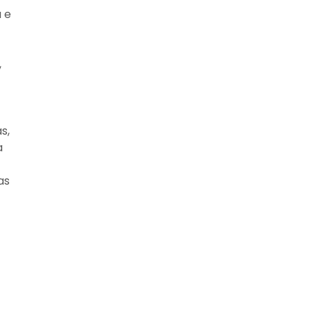
 e
,
s,
a
as