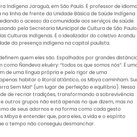
ra Indígena Jaraguá, em São Paulo. É professor de idioma
 na linha de frente da Unidade Básica de Saúde Indígena
 mediando o acesso da comunidade aos serviços de saúde.
assando pela Secretaria Municipal de Cultura de São Paulo
as Culturas Indígenas. É o idealizador do coletivo Arandu
idade da presença indígena na capital paulista.
definem quem eles são. Espalhados por grandes distância
cem como Ñandeva ekuéry: “todos os que somos nós”. É um
om de uma língua própria e pelo rigor de uma
e apenas habitar o litoral atlântico, os Mbya caminham. Su
rra Sem Mal” (um lugar de perfeição e equilíbrio). Nessa
de de recriar tradições, transformando a sobrevivência
 e outros grupos não está apenas no que dizem, mas no
fismo de seus adornos e na forma como cada gesto
s Mbya é entender que, para eles, a vida e o espírito
ue o tempo não conseguiu desmanchar.