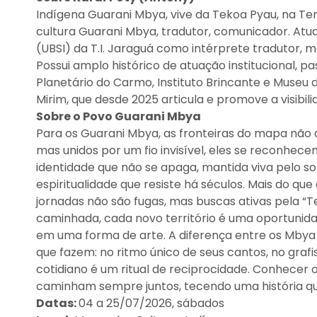
Indígena Guarani Mbya, vive da Tekoa Pyau, na Ter
cultura Guarani Mbya, tradutor, comunicador. Atua
(UBSI) da T.I. Jaraguá como intérprete tradutor,
Possui amplo histórico de atuação institucional, p
Planetário do Carmo, Instituto Brincante e Museu d
Mirim, que desde 2025 articula e promove a visibil
Sobre o Povo Guarani Mbya
Para os Guarani Mbya, as fronteiras do mapa não 
mas unidos por um fio invisível, eles se reconhe
identidade que não se apaga, mantida viva pelo s
espiritualidade que resiste há séculos. Mais do qu
jornadas não são fugas, mas buscas ativas pela “Te
caminhada, cada novo território é uma oportunida
em uma forma de arte. A diferença entre os Mbya
que fazem: no ritmo único de seus cantos, no gra
cotidiano é um ritual de reciprocidade. Conhecer o
caminham sempre juntos, tecendo uma história q
Datas:
04 a 25/07/2026, sábados