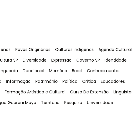
Tag
:
Tag
:
Tag
:
genas
Povos Originários
Culturas Indígenas
Agenda Cultural
ag
:
Tag
:
Tag
:
Tag
:
Tag
:
ultura SP
Diversidade
Expressão
Governo SP
Identidade
ag
:
Tag
:
Tag
:
Tag
:
Tag
:
anguarda
Decolonial
Memória
Brasil
Conhecimentos
Tag
:
Tag
:
Tag
:
Tag
:
Tag
:
a
Informação
Patrimônio
Política
Crítica
Educadores
Tag
:
Tag
:
Tag
:
Formação Artística e Cultural
Curso De Extensão
Linguista
g
:
Tag
:
Tag
:
Tag
:
gua Guarani Mbya
Território
Pesquisa
Universidade