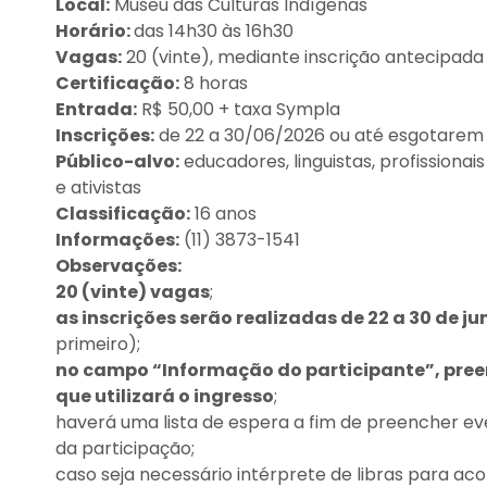
Local:
Museu das Culturas Indígenas
Horário:
das 14h30 às 16h30
Vagas:
20 (vinte), mediante inscrição antecipada
Certificação:
8 horas
Entrada:
R$ 50,00 + taxa Sympla
Inscrições:
de 22 a 30/06/2026 ou até esgotarem
Público-alvo:
educadores, linguistas, profissionais
e ativistas
Classificação:
16 anos
Informações:
(11) 3873-1541
Observações:
20 (vinte) vagas
;
as inscrições serão realizadas de 22 a 30 de
primeiro);
no campo “Informação do participante”, pre
que utilizará o ingresso
;
haverá uma lista de espera a fim de preencher ev
da participação;
caso seja necessário intérprete de libras para ac