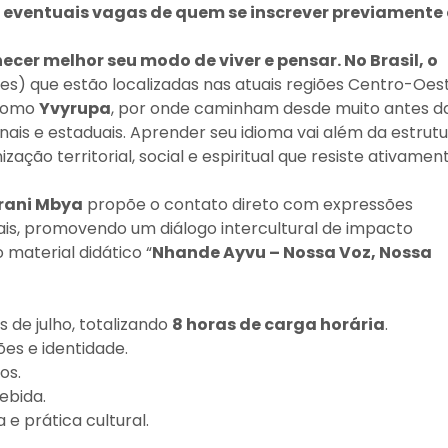
r eventuais vagas de quem se inscrever previamente 
cer melhor seu modo de viver e pensar. No Brasil, o
s) que estão localizadas nas atuais regiões Centro-Oest
 como
Yvyrupa
, por onde caminham desde muito antes d
nais e estaduais. Aprender seu idioma vai além da estrut
ação territorial, social e espiritual que resiste ativamen
arani Mbya
propõe o contato direto com expressões
nais, promovendo um diálogo intercultural de impacto
do material didático “
Nhande Ayvu – Nossa Voz, Nossa
 de julho, totalizando
8 horas de carga horária
.
s e identidade.
os.
ebida.
e prática cultural.