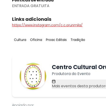
Políticas de entrada
ENTRADA GRATUITA
Links adicionais
https://www.instagram.com/c.c.orunmila/
Tag
:
Tag
:
Tag
:
Tag
:
Cultura
Oficina
Proac Editais
Tradição
Centro Cultural O
Produtora do Evento
Mais eventos desta produtor
Apoiado por: