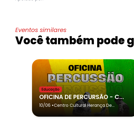
Eventos similares
Você também pode go
Educação
OFICINA DE PERCURSÃO - Cópia
•
10/06
Centro Cultural Herança De
Palmares Omo Oba Zumbi /
Afroketu
- Guarujá