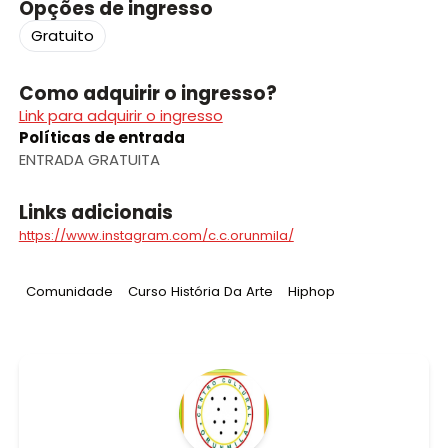
Opções de ingresso
Gratuito
Como adquirir o ingresso?
Link para adquirir o ingresso
Políticas de entrada
ENTRADA GRATUITA
Links adicionais
https://www.instagram.com/c.c.orunmila/
Tag
:
Tag
:
Tag
:
Comunidade
Curso História Da Arte
Hiphop