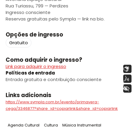
Rua Turiassu, 799 — Perdizes
Ingresso consciente
Reservas gratuitas pelo Sympla — link na bio.
Opções de ingresso
Gratuito
Como adquirir o ingresso?
Link para adquirir o ingresso
Libras
Políticas de entrada
Voz
Entrada gratuita e contribuição consciente
+ Acessibilidade
Links adicionais
https://www.sympla.com.br/evento/primavera-
cega/3346877?share_id=copiarlink&share_id=copiarlink
Tag
:
Tag
:
Tag
:
Agenda Cultural
Cultura
Música Instrumental