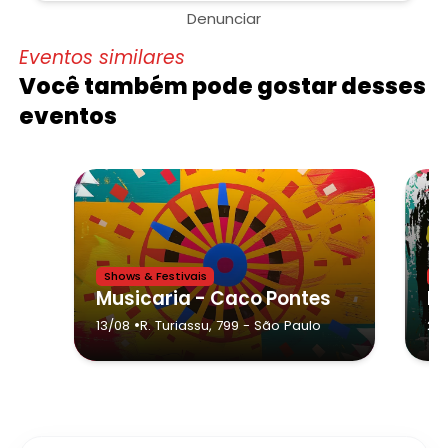
Denunciar
Eventos similares
Você também pode gostar desses
eventos
Shows & Festivais
Sh
Musicaria - Caco Pontes
•
13/08
R. Turiassu, 799
- São Paulo
20