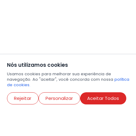
Nós utilizamos cookies
Usamos cookies para melhorar sua experiência de
navegação. Ao "aceitar", você concorda com nossa
política
de cookies.
Abri
Rejeitar
Personalizar
Aceitar Todos