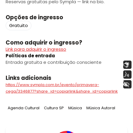
Reservas gratuitas pelo Sympla — link na bio.
Opções de ingresso
Gratuito
Como adquirir o ingresso?
Link para adquirir o ingresso
Políticas de entrada
Entrada gratuita e contribuição consciente
Libras
Voz
Links adicionais
+ Acessibilidade
https://www.sympla.com.br/evento/primavera-
cega/3346877?share_id=copiarlink&share_id=copiarlink
Tag
:
Tag
:
Tag
:
Tag
:
Agenda Cultural
Cultura SP
Música
Música Autoral