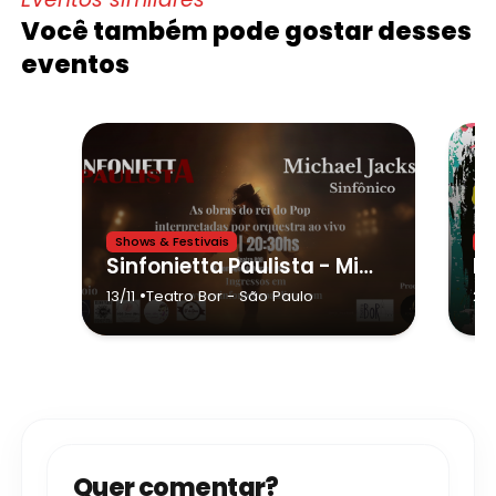
Você também pode gostar desses
eventos
Shows & Festivais
Sh
Sinfonietta Paulista - Michael Jackson Sinfônico
•
13/11
Teatro Bor
- São Paulo
20
Quer comentar?