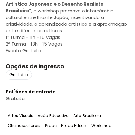
Artística Japonesa e o Desenho Realista
Brasileiro”
, o workshop promove o intercâmbio
cultural entre Brasil e Japão, incentivando a
criatividade, o aprendizado artístico e a aproximação
entre diferentes culturas.
1º Turma - 11h - 15 Vagas
2° Turma - 13h - 15 Vagas
Evento Gratuito
Opções de ingresso
Gratuito
Políticas de entrada
Gratuita
Tag
:
Tag
:
Tag
:
Artes Visuais
Ação Educativa
Arte Brasileira
Tag
:
Tag
:
Tag
:
Tag
:
Oficinasculturais
Proac
Proac Editais
Workshop