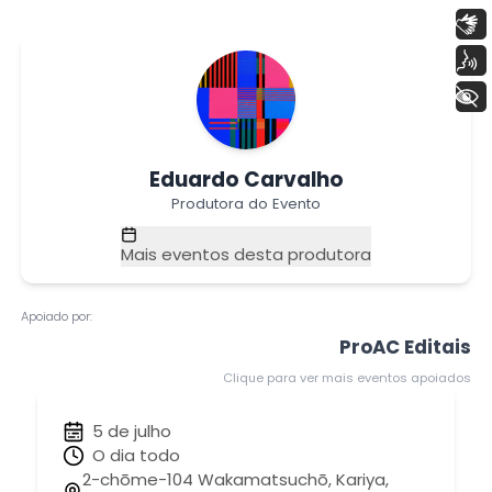
Libras
Voz
+ Acessibilidade
Eduardo Carvalho
Produtora do Evento
Mais eventos desta produtora
Apoiado por:
ProAC Editais
Clique para ver mais eventos apoiados
5 de julho
O dia todo
2-chōme-104 Wakamatsuchō, Kariya,