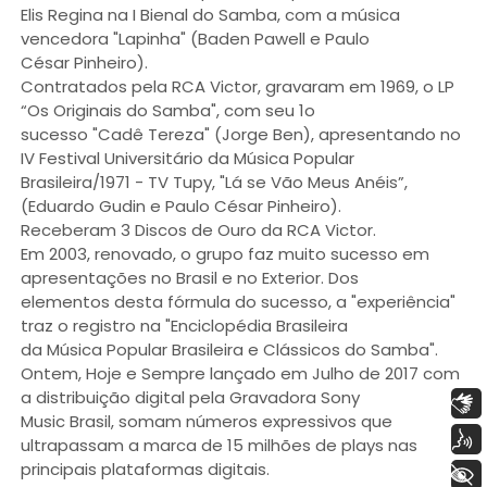
Elis Regina na I Bienal do Samba, com a música
vencedora "Lapinha" (Baden Pawell e Paulo
César Pinheiro).
Contratados pela RCA Victor, gravaram em 1969, o LP
“Os Originais do Samba", com seu 1o
sucesso "Cadê Tereza" (Jorge Ben), apresentando no
IV Festival Universitário da Música Popular
Brasileira/1971 - TV Tupy, "Lá se Vão Meus Anéis”,
(Eduardo Gudin e Paulo César Pinheiro).
Receberam 3 Discos de Ouro da RCA Victor.
Em 2003, renovado, o grupo faz muito sucesso em
apresentações no Brasil e no Exterior. Dos
elementos desta fórmula do sucesso, a "experiência"
traz o registro na "Enciclopédia Brasileira
da Música Popular Brasileira e Clássicos do Samba".
Ontem, Hoje e Sempre lançado em Julho de 2017 com
a distribuição digital pela Gravadora Sony
Libras
Music Brasil, somam números expressivos que
Voz
ultrapassam a marca de 15 milhões de plays nas
principais plataformas digitais.
+ Acessibilidade