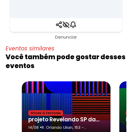
Denunciar
Eventos similares
Você também pode gostar desses
eventos
Shows & Festivais
Sh
projeto Revelando SP da cidade de Presidente Prudente - Grupo Tradição
•
14/08
R. Orlando Ulian, 153
-
16/