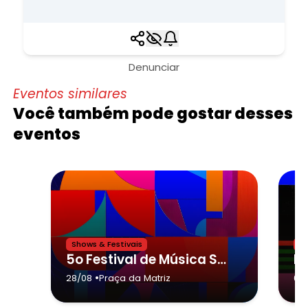
Denunciar
Eventos similares
Você também pode gostar desses
eventos
Shows & Festivais
Sh
5o Festival de Música Sertaneja Dino Franco de Paranapanema,Aruan & Tigree e banda
Fe
•
28/08
Praça da Matriz
05/