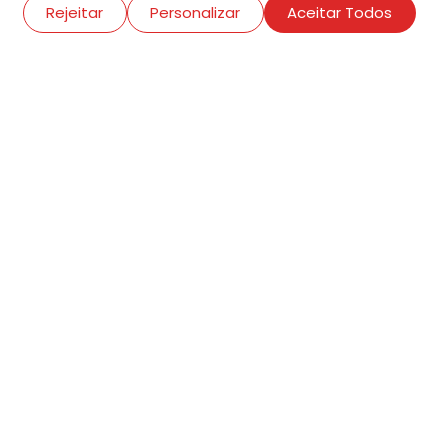
Rejeitar
Personalizar
Aceitar Todos
R. Conselheiro Ramalho, 538
Bela Vista, São Paulo
contato@amigosdaarte.org.br
+55 (11) 3882-8080
Cadastre aqui o seu
evento.
Termos de adesão
Criar conta