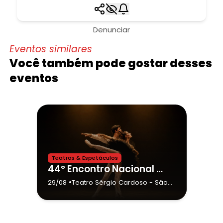
Denunciar
Eventos similares
Você também pode gostar desses
eventos
Teatros & Espetáculos
44º Encontro Nacional de Dança-ENDA
•
29/08
Teatro Sérgio Cardoso
- São
Paulo