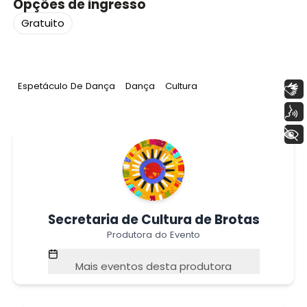
Opções de ingresso
Gratuito
Tag
:
Tag
:
Tag
:
Espetáculo De Dança
Dança
Cultura
Libras
Voz
+ Acessibilidade
Secretaria de Cultura de Brotas
Produtora do Evento
Mais eventos desta produtora