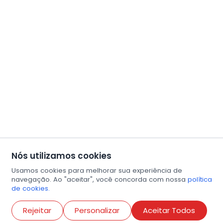
Nós utilizamos cookies
Usamos cookies para melhorar sua experiência de
navegação. Ao "aceitar", você concorda com nossa
política
de cookies.
Abri
Rejeitar
Personalizar
Aceitar Todos