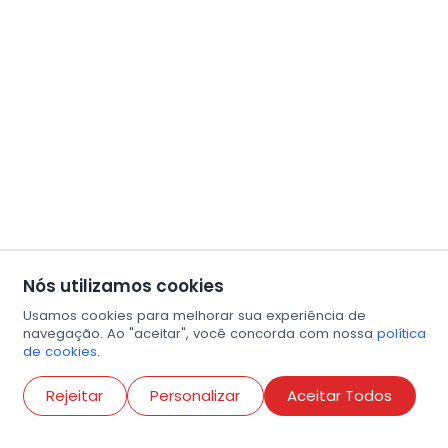
Nós utilizamos cookies
Usamos cookies para melhorar sua experiência de
navegação. Ao "aceitar", você concorda com nossa
política
de cookies.
Abri
Rejeitar
Personalizar
Aceitar Todos