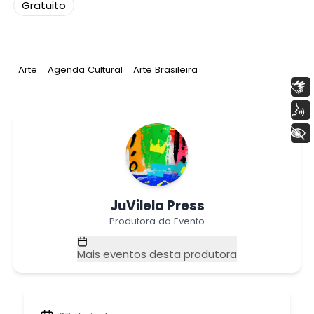
Gratuito
Tag
:
Tag
:
Tag
:
Arte
Agenda Cultural
Arte Brasileira
Libras
Voz
+ Acessibilidade
JuVilela Press
Produtora do Evento
Mais eventos desta produtora