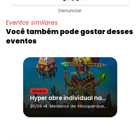
Denunciar
Eventos similares
Você também pode gostar desses
eventos
Museus
Hyper abre individual na Galeria Alma da Rua
•
20/09
R. Medeiros de Albuquerque,
188
- São Paulo