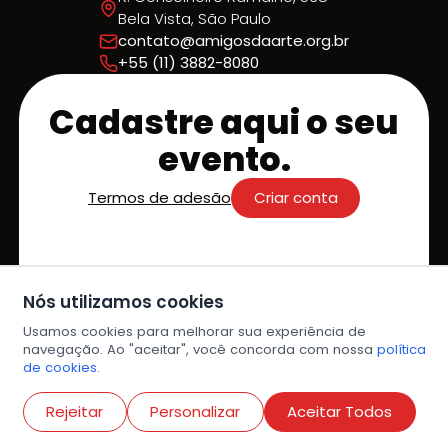
Bela Vista, São Paulo
contato@amigosdaarte.org.br
+55 (11) 3882-8080
Cadastre aqui o seu
evento.
Termos de adesão
Criar conta
Acolhemos a sua chegada em
Nós utilizamos cookies
nossa agenda e estamos prontos
para sermos os parceiros que farão
Usamos cookies para melhorar sua experiência de
navegação. Ao "aceitar", você concorda com nossa
política
do seu evento um sucesso!
de cookies.
Destaque na Agenda;
Abri
Facilidade de Divulgação;
Rejeitar
Personalizar
Aceitar Todos
Experiência Simplificada.