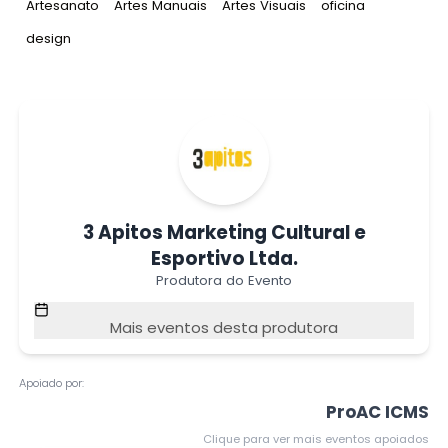
Tag
:
Tag
:
Tag
:
Tag
:
Artesanato
Artes Manuais
Artes Visuais
oficina
Tag
:
design
3 Apitos Marketing Cultural e
Esportivo Ltda.
Produtora do Evento
Mais eventos desta produtora
Apoiado por:
ProAC ICMS
Clique para ver mais eventos apoiados