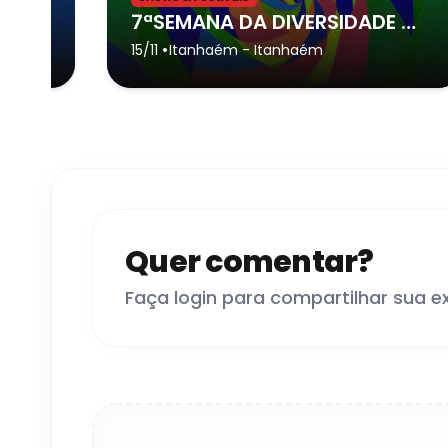
QUINTA PARADA DA DIVERSIDADE DE FERNANDÓPOLIS - Fernandópolis
7ªSEMANA DA DIVERSIDADE DE ITANHAÉM
•
is
15/11
Itanhaém
- Itanhaém
Quer comentar?
Faça login para compartilhar sua e