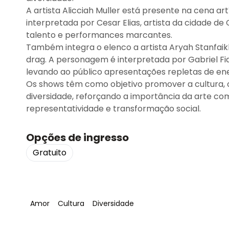
A artista Alicciah Muller está presente na cena ar
interpretada por Cesar Elias, artista da cidade de
talento e performances marcantes.
Também integra o elenco a artista Aryah Stanfaik
drag. A personagem é interpretada por Gabriel Fid
levando ao público apresentações repletas de energ
Os shows têm como objetivo promover a cultura, o 
diversidade, reforçando a importância da arte co
representatividade e transformação social.
Opções de ingresso
Gratuito
Tag
:
Tag
:
Tag
:
Amor
Cultura
Diversidade