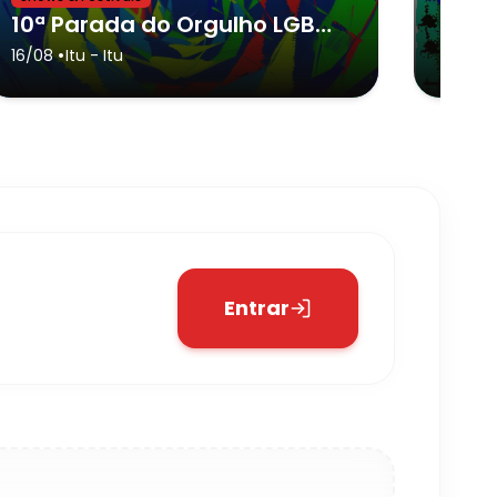
10ª Parada do Orgulho LGBT+ de Itu
•
•
16/08
Itu
- Itu
13/12
V
Entrar