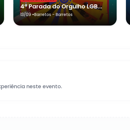
4ª Parada do Orgulho LGBTQIAPN+ de Barretos - Barretos
•
13/09
Barretos
- Barretos
xperiência neste evento.