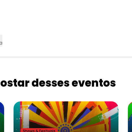
a
star desses eventos
Shows & Festivais