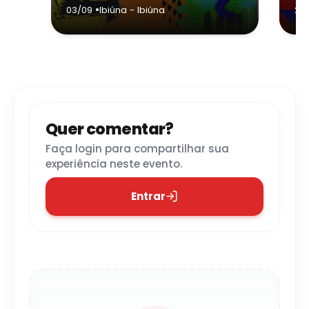
•
03/09
Ibiúna
- Ibiúna
21/
Quer comentar?
Faça login para compartilhar sua
experiência neste evento.
Entrar