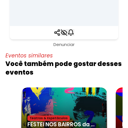
Denunciar
Eventos similares
Você também pode gostar desses
eventos
Teatros & Espetáculos
Sh
FESTEI NOS BAIRROS da cidade de Ibiúna,