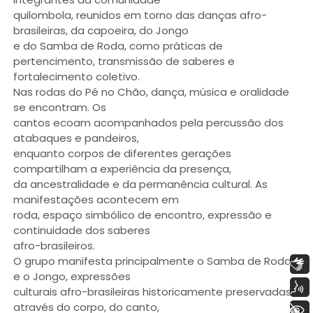
quilombola, reunidos em torno das danças afro-
brasileiras, da capoeira, do Jongo
e do Samba de Roda, como práticas de
pertencimento, transmissão de saberes e
fortalecimento coletivo.
Nas rodas do Pé no Chão, dança, música e oralidade
se encontram. Os
cantos ecoam acompanhados pela percussão dos
atabaques e pandeiros,
enquanto corpos de diferentes gerações
compartilham a experiência da presença,
da ancestralidade e da permanência cultural. As
manifestações acontecem em
roda, espaço simbólico de encontro, expressão e
continuidade dos saberes
afro-brasileiros.
O grupo manifesta principalmente o Samba de Roda
Libras
e o Jongo, expressões
Voz
culturais afro-brasileiras historicamente preservadas
através do corpo, do canto,
+ Acessibilidade