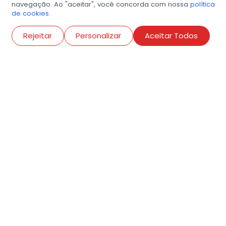
navegação. Ao "aceitar", você concorda com nossa
política
de cookies.
Abri
Rejeitar
Personalizar
Aceitar Todos
R. Conselheiro Ramalho, 538
Bela Vista, São Paulo
contato@amigosdaarte.org.br
+55 (11) 3882-8080
Cadastre aqui o seu
evento.