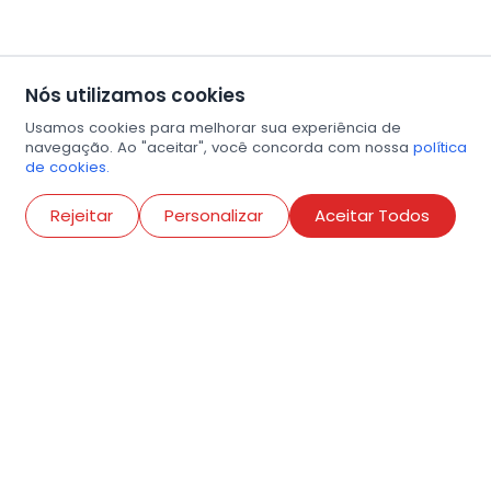
Nós utilizamos cookies
Usamos cookies para melhorar sua experiência de
navegação. Ao "aceitar", você concorda com nossa
política
de cookies.
Abri
Rejeitar
Personalizar
Aceitar Todos
R. Conselheiro Ramalho, 538
Bela Vista, São Paulo