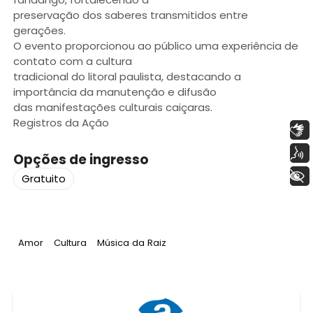
preservação dos saberes transmitidos entre
gerações.
O evento proporcionou ao público uma experiência de
contato com a cultura
tradicional do litoral paulista, destacando a
importância da manutenção e difusão
das manifestações culturais caiçaras.
Registros da Ação
Libras
Voz
Opções de ingresso
+ Acessibilidade
Gratuito
Tag
:
Tag
:
Tag
:
Amor
Cultura
Música da Raiz