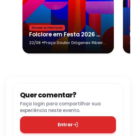
Shows & Festivais
Sh
Folclore em Festa 2026 da cidade de Caraguatatuba,Fandango Canta Galo
•
22/08
Praça Doutor Diógenes Ribeiro
21/
de Lima & Avenida Doutor
Arthur da Costa Filho
-
Caraguatatuba
Quer comentar?
Faça login para compartilhar sua
experiência neste evento.
Entrar