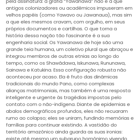
pela assinatura: a grafia “Yawanawa” não é a que
antigos colonizadores ou acadêmicos impuseram em
velhos papéis (como Yawavo ou Jawanaua), mas sim
a que eles mesmos cravam, com orgulho, em seus
próprios documentos e cartilhas. O que torna a
história dessa nação tão fascinante é a sua
engenharia social. Os Yawanawa de hoje são uma
grande teia humana, um coletivo plural que abraçou e
integrou membros de outras etnias ao longo do
tempo, como os Shawãdawa, Iskunawa, Rununawa,
Sainawa e Katukina. Essa configuração robusta não
aconteceu por acaso. Ela é fruto das dinâmicas
tradicionais do mundo Pano, como complexas
alianças matrimoniais, mas também é uma resposta
inteligente e urgente às tragédias impostas pelo
contato com o não-indígena. Diante de epidemias e
abalos demográficos profundos, eles não recuaram
rumo ao colapso; eles se uniram, fundindo memórias e
famílias para continuar existindo. A vastidão do
território amazônico ainda guarda as suas ironias:
existe até mesmo um subgrupo homônimo vivendo