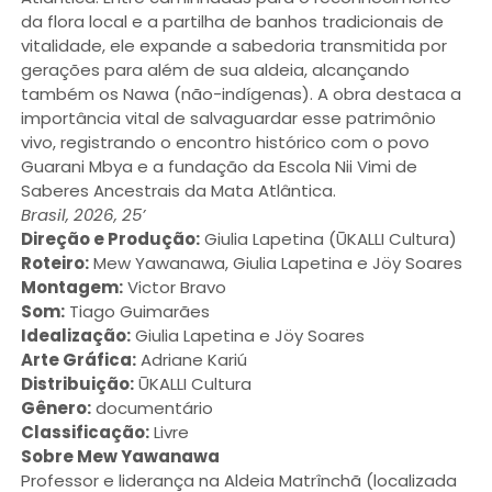
da flora local e a partilha de banhos tradicionais de
vitalidade, ele expande a sabedoria transmitida por
gerações para além de sua aldeia, alcançando
também os Nawa (não-indígenas). A obra destaca a
importância vital de salvaguardar esse patrimônio
vivo, registrando o encontro histórico com o povo
Guarani Mbya e a fundação da Escola Nii Vimi de
Saberes Ancestrais da Mata Atlântica.
Brasil, 2026, 25’
Direção e Produção:
Giulia Lapetina (ŪKALLI Cultura)
Roteiro:
Mew Yawanawa, Giulia Lapetina e Jöy Soares
Montagem:
Victor Bravo
Som:
Tiago Guimarães
Idealização:
Giulia Lapetina e Jöy Soares
Arte Gráfica:
Adriane Kariú
Distribuição:
ŪKALLI Cultura
Gênero:
documentário
Classificação:
Livre
Sobre Mew Yawanawa
Professor e liderança na Aldeia Matrînchã (localizada