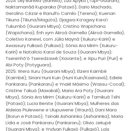
2024: Lilly Baniwa (Baniwa); Luã Apyká (Tupi-Guarani);
Naktamanãã Kuparaka (Pataxó); Dario Machado,
Gerolino Cézar e Ranulfo Camilo (Terena); Kuenan
Tikuna (Tikuna/Magüta); Djagwa Ka’agwy Kara’i
Tukumbó (Guarani Mbya); Cristino Wapichana
(Wapichana); Énh xym Akroá Gamella (Akroá Gamella);
Coletivo Kanewí, com Júlia Maynã (Xukuru-Kariri) e
Awassury Fulkaxó (Fulkaxó); Sônia Ara Mirim (Xukuru-
Kariri) e Natalício Karaí de Souza (Guarani Mbya);
Tserenhõ’õ Tseredzawê (Xavante); e Xipu Puri (Puri) e
Abi Poty (Potyguara).
2025: Wera Xuru (Guarani Mbya); Elzeni Kaimbé
(Kaimbé); Siriani Huni Kuin (Huni Kuin/Kaxinawá); Ediele
Pankararu (Pankararu) e Ynaiê Máximo (Wassu-Cocal);
Cristine Takuá (Maxakali), Maria Ara Poty (Guarani
Mbya), Sônia Ara Mirim (Xukuru-Kariri) e Tamikuã Txihi
(Pataxó); Lucia Benite (Guarani Mbya); Mulheres das
Aldeias Piulewene e Ulupuwene (Waurá); Dani Mara
(Borun e Pataxó); Tsinaki Ashaninka (Ashaninka); Maria
Lídia e José Pankararu (Pankararu); Olivio Jekupé
(Guarani Mbya); e Yndyan Fulkaxó (Fulkaxó), Laís