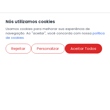
Nós utilizamos cookies
Usamos cookies para melhorar sua experiência de
navegação. Ao "aceitar", você concorda com nossa
política
de cookies.
Abri
Rejeitar
Personalizar
Aceitar Todos
R. Conselheiro Ramalho, 538
Bela Vista, São Paulo