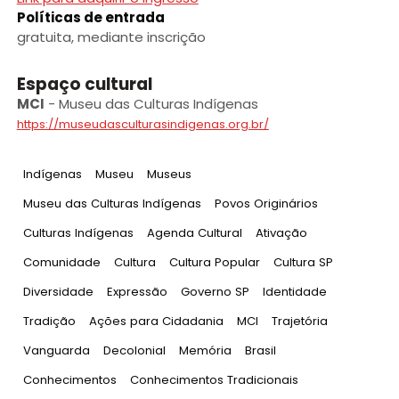
Políticas de entrada
gratuita, mediante inscrição
Espaço cultural
MCI
-
Museu das Culturas Indígenas
https://museudasculturasindigenas.org.br/
Tag
:
Tag
:
Tag
:
Indígenas
Museu
Museus
Tag
:
Tag
:
Museu das Culturas Indígenas
Povos Originários
Tag
:
Tag
:
Tag
:
Culturas Indígenas
Agenda Cultural
Ativação
Tag
:
Tag
:
Tag
:
Tag
:
Comunidade
Cultura
Cultura Popular
Cultura SP
Tag
:
Tag
:
Tag
:
Tag
:
Diversidade
Expressão
Governo SP
Identidade
Tag
:
Tag
:
Tag
:
Tag
:
Tradição
Ações para Cidadania
MCI
Trajetória
Tag
:
Tag
:
Tag
:
Tag
:
Vanguarda
Decolonial
Memória
Brasil
Tag
:
Tag
:
Conhecimentos
Conhecimentos Tradicionais