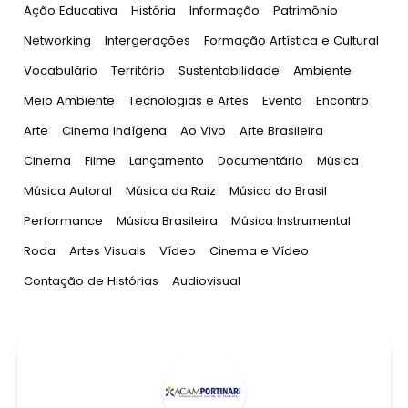
Tag
:
Tag
:
Tag
:
Tag
:
Ação Educativa
História
Informação
Patrimônio
Tag
:
Tag
:
Tag
:
Networking
Intergerações
Formação Artística e Cultural
Tag
:
Tag
:
Tag
:
Tag
:
Vocabulário
Território
Sustentabilidade
Ambiente
Tag
:
Tag
:
Tag
:
Tag
:
Meio Ambiente
Tecnologias e Artes
Evento
Encontro
Tag
:
Tag
:
Tag
:
Tag
:
Arte
Cinema Indígena
Ao Vivo
Arte Brasileira
Tag
:
Tag
:
Tag
:
Tag
:
Tag
:
Cinema
Filme
Lançamento
Documentário
Música
Tag
:
Tag
:
Tag
:
Música Autoral
Música da Raiz
Música do Brasil
Tag
:
Tag
:
Tag
:
Performance
Música Brasileira
Música Instrumental
Tag
:
Tag
:
Tag
:
Tag
:
Roda
Artes Visuais
Vídeo
Cinema e Vídeo
Tag
:
Tag
:
Contação de Histórias
Audiovisual