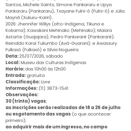
Santos, Michele Saints, Simone Pankararu e Upya
Pankararu (Pankararu), Txayane Fulni-ô (Fulni-ô) e Júlia
Maynã (Xukuru-Kariri).
2026: Jhennifer Willys (afro-indígena, Tikuna e
Kokama); Kawakani Mehinako (Mehinako); Maiara
Astarte (Guajajara); Pedro Pankararé (Pankararé);
Reinaldo Karai Tukumbo (Avá-Guarani); e Awassury
Fulkaxó (Fulkaxó) e Silvia Nogueira.
Data:
25/07/2026, sábado
Local:
Museu das Culturas Indígenas
Horário:
das 10h00 às 12h00
Entrada:
gratuita
Classificação:
Livre
Informações:
(11) 3873-1541
Observações:
30 (trinta) vagas
;
as inscrições serão realizadas de 18 a 25 de julho
ou esgotamento das vagas
(o que acontecer
primeiro);
ao adquirir mais de um ingresso, no campo