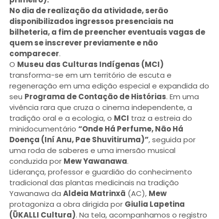
No dia de realização da atividade, serão
disponibilizados ingressos presenciais na
bilheteria, a fim de preencher eventuais vagas de
quem se inscrever previamente e não
comparecer
.
O
Museu das Culturas Indígenas (MCI)
transforma-se em um território de escuta e
regeneração em uma edição especial e expandida do
seu
Programa de Contação de Histórias
. Em uma
vivência rara que cruza o cinema independente, a
tradição oral e a ecologia, o
MCI
traz a estreia do
minidocumentário
“Onde Há Perfume, Não Há
Doença (Iní Anu, Pae Shuvitiruma)”
, seguida por
uma roda de saberes e uma imersão musical
conduzida por
Mew Yawanawa
.
Liderança, professor e guardião do conhecimento
tradicional das plantas medicinais na tradição
Yawanawa da
Aldeia Matrinxã
(AC),
Mew
protagoniza a obra dirigida por
Giulia Lapetina
(ŪKALLI Cultura)
. Na tela, acompanhamos o registro