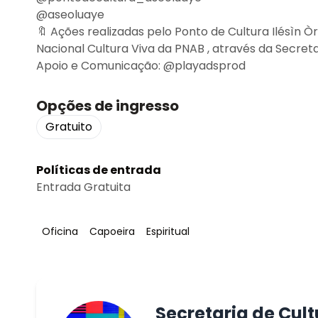
@aseoluaye
🔖 Ações realizadas pelo Ponto de Cultura Ilésìn Ò
Nacional Cultura Viva da PNAB , através da Secreta
Apoio e Comunicação: @playadsprod
Opções de ingresso
Gratuito
Políticas de entrada
Entrada Gratuita
Tag
:
Tag
:
Tag
:
Oficina
Capoeira
Espiritual
Secretaria de Cul