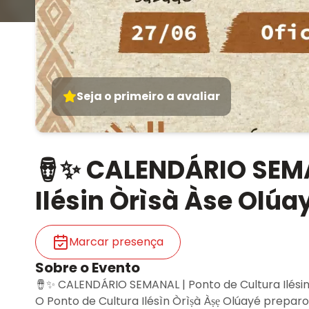
Seja o primeiro a avaliar
🪘✨ CALENDÁRIO SEMA
Ilésin Òrìsà Àse Olúayé
Marcar presença
Sobre o Evento
🪘✨ CALENDÁRIO SEMANAL | Ponto de Cultura Ilésin Ò
O Ponto de Cultura Ilésìn Òrìṣà Àṣẹ Olúayé prepa