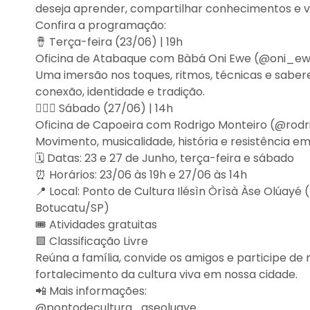
deseja aprender, compartilhar conhecimentos e v
Confira a programação:
🪘 Terça-feira (23/06) | 19h
Oficina de Atabaque com Bàbá Oni Ewe (@oni_e
Uma imersão nos toques, ritmos, técnicas e sabe
conexão, identidade e tradição.
🤸🏽‍♀️ Sábado (27/06) | 14h
Oficina de Capoeira com Rodrigo Monteiro (@rod
Movimento, musicalidade, história e resistência e
🗓️ Datas: 23 e 27 de Junho, terça-feira e sábado
⏰ Horários: 23/06 às 19h e 27/06 às 14h
📍 Local: Ponto de Cultura Ilésìn Òrìsà Àse Olúayé
Botucatu/SP)
🎟️ Atividades gratuitas
🟩 Classificação Livre
Reúna a família, convide os amigos e participe d
fortalecimento da cultura viva em nossa cidade.
📲 Mais informações:
@pontodecultura_aseoluaye