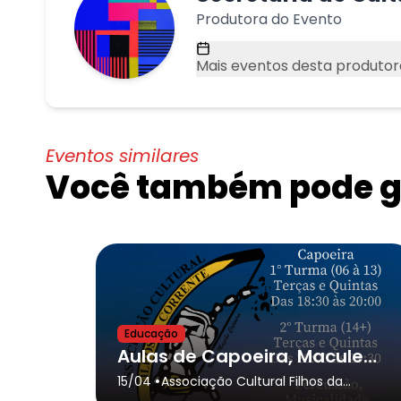
Produtora do Evento
Mais eventos desta produtor
Eventos similares
Você também pode go
Educação
Aulas de Capoeira, Maculelê, Percussão, Samba de Roda.
•
15/04
Associação Cultural Filhos da
Corrente
- São Paulo