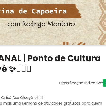
NAL | Ponto de Cultura
 ✨🤸🏽‍♀️
Classificação Indicativa
:
rìsà Àse Olúayé ✨🤸🏽‍♀️
rou mais uma semana de atividades gratuitas para quem