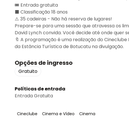
🎟️ Entrada gratuita
⬛ Classificação 18 anos
⚠️ 35 cadeiras - Não há reserva de lugares!
Prepare-se para uma sessão que atravessa os limi
David Lynch convida. Você decide até onde quer se
🔖 A programação é uma realização do Cineclube 
da Estância Turística de Botucatu na divulgação.
Opções de ingresso
Gratuito
Políticas de entrada
Entrada Gratuita
Tag
:
Tag
:
Tag
:
Cineclube
Cinema e Vídeo
Cinema