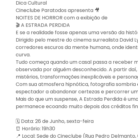
Dica Cultural
Cineclube Paratodos apresenta 🎥
NOITES DE HORROR com a exibição de
🎬 A ESTRADA PERDIDA
E se a realidade fosse apenas uma versão da histó
Dirigido pelo mestre do cinema surrealista David 
corredores escuros da mente humana, onde identi
curva.
Tudo começa quando um casal passa a receber mis
observada por alguém desconhecido. A partir daí
mistérios, transformações inexplicáveis e persona
Com sua atmosfera hipnótica, fotografia sombria e
espectador a abandonar certezas e percorrer um
Mais do que um suspense, A Estrada Perdida é uma
permanece ecoando muito depois dos créditos fina
🗓️ Data: 26 de Junho, sexta-feira
⏰ Horário: 19h30
📍 Local: Sede do Cineclube (Rua Pedro Delmanto,