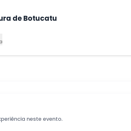
tura de Botucatu
a
xperiência neste evento.