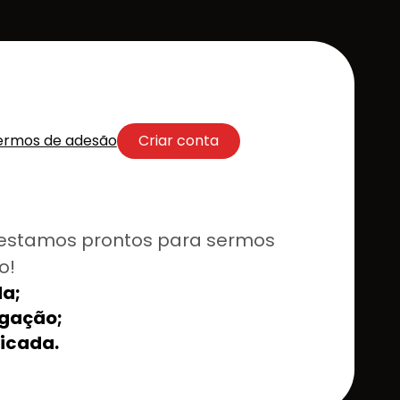
ermos de adesão
Criar conta
estamos prontos para sermos
o!
a;
lgação;
ficada.