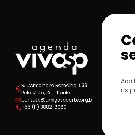
C
s
Acol
R. Conselheiro Ramalho, 538
os p
Bela Vista, São Paulo
contato@amigosdaarte.org.br
+55 (11) 3882-8080