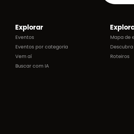
Explorar
Explor
Mapa do site
Eventos
Mapa de 
Eventos por categoria
Descubra
Vem aí
Roteiros
Buscar com IA