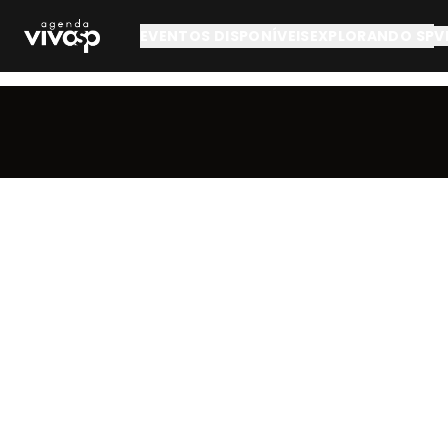
Pular para o conteúdo principal
EVENTOS DISPONÍVEIS
EXPLORANDO SP
V