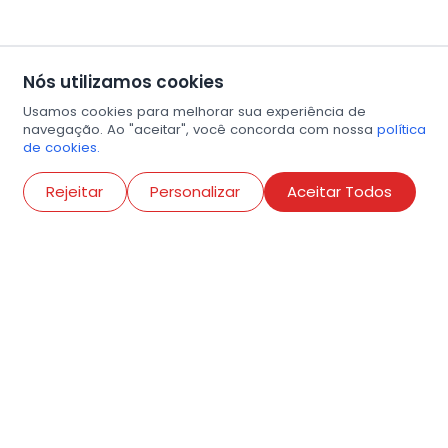
Nós utilizamos cookies
Usamos cookies para melhorar sua experiência de
navegação. Ao "aceitar", você concorda com nossa
política
de cookies.
Abri
Rejeitar
Personalizar
Aceitar Todos
R. Conselheiro Ramalho, 538
Bela Vista, São Paulo