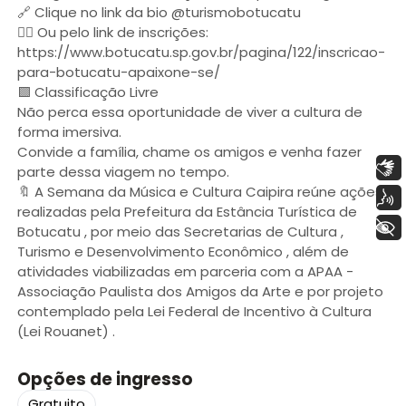
🔗 Clique no link da bio @turismobotucatu
✍🏻 Ou pelo link de inscrições:
https://www.botucatu.sp.gov.br/pagina/122/inscricao-
para-botucatu-apaixone-se/
🟩 Classificação Livre
Não perca essa oportunidade de viver a cultura de
forma imersiva.
Convide a família, chame os amigos e venha fazer
Libras
parte dessa viagem no tempo.
🔖 A Semana da Música e Cultura Caipira reúne ações
Voz
realizadas pela Prefeitura da Estância Turística de
+ Acessibilidade
Botucatu , por meio das Secretarias de Cultura ,
Turismo e Desenvolvimento Econômico , além de
atividades viabilizadas em parceria com a APAA -
Associação Paulista dos Amigos da Arte e por projeto
contemplado pela Lei Federal de Incentivo à Cultura
(Lei Rouanet) .
Opções de ingresso
Gratuito