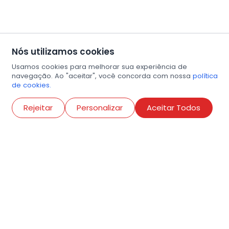
Nós utilizamos cookies
Usamos cookies para melhorar sua experiência de
navegação. Ao "aceitar", você concorda com nossa
política
de cookies.
Abri
Rejeitar
Personalizar
Aceitar Todos
R. Conselheiro Ramalho, 538
Bela Vista, São Paulo