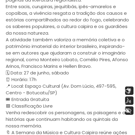
Entre sacis, curupiras, jequitibás, ipês-amarelos e
copaíbas, a vivência resgata a tradição dos causos e
estórias compartilhados ao redor do fogo, celebrando
os saberes populares, a cultura caipira e os guardiões
da nossa natureza.
A atividade também valoriza a memória coletiva e o
patrimônio imaterial do interior brasileiro, inspirando-
se em autores que ajudaram a construir o imaginário
regional, como Monteiro Lobato, Cornélio Pires, Afonso
Arinos, Francisco Marins e Hellen Bravo.
🗓️ Data: 27 de junho, sábado
⏰ Horário: 17h
📍 Local: Espaço Cultural (Av. Dom Lúcio, 497-595,
Libras
Centro - Botucatu/SP)
🎟️ Entrada Gratuita
Voz
🟩 Classificação Livre
+ Acessibilidade
Venha redescobrir os personagens, as paisagens e as
histórias que continuam habitando os quintais da
nossa memória.
🔖 A Semana da Música e Cultura Caipira reúne ações