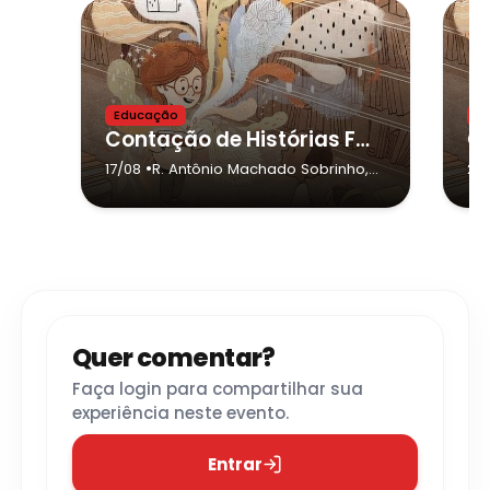
Educação
E
Contação de Histórias Folclóricas
•
17/08
R. Antônio Machado Sobrinho,
24
161
- São Paulo
Quer comentar?
Faça login para compartilhar sua
experiência neste evento.
Entrar